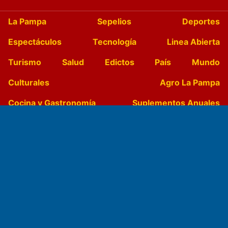
La Pampa
Sepelios
Deportes
Espectáculos
Tecnología
Linea Abierta
Turismo
Salud
Edictos
País
Mundo
Culturales
Agro La Pampa
Cocina y Gastronomía
Suplementos Anuales
Horóscopo
Quiniela
Opinion
Videos
Farmacias de turno
Entre Pocillos
Transmisiones en vivo
El Diario de Papel en DIGITAL