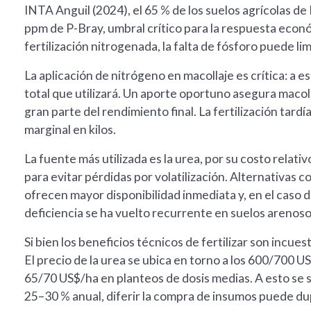
INTA Anguil (2024), el 65 % de los suelos agrícolas d
ppm de P-Bray, umbral crítico para la respuesta econó
fertilización nitrogenada, la falta de fósforo puede li
La aplicación de nitrógeno en macollaje es crítica: a es
total que utilizará. Un aporte oportuno asegura macol
gran parte del rendimiento final. La fertilización tar
marginal en kilos.
La fuente más utilizada es la urea, por su costo relat
para evitar pérdidas por volatilización. Alternativas 
ofrecen mayor disponibilidad inmediata y, en el caso
deficiencia se ha vuelto recurrente en suelos arenoso
Si bien los beneficios técnicos de fertilizar son incu
El precio de la urea se ubica en torno a los 600/700 U
65/70 US$/ha en planteos de dosis medias. A esto se s
25–30 % anual, diferir la compra de insumos puede dup