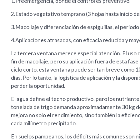
1.Preemergencia, donde el control es preventivo.
2.Estado vegetativo temprano (3 hojas hasta inicio de
3.Macollaje y diferenciación de espiguillas, el períod
4.Aplicaciones atrasadas, con eficacia reducida y mayo
La tercera ventana merece especial atención. El uso d
fin de macollaje, pero su aplicación fuera de esta fas
ciclo corto, esta ventana puede ser tan breve como 10
días. Por lo tanto, la logística de aplicación y la disp
perder la oportunidad.
El agua define el techo productivo, pero los nutrient
tonelada de trigo demanda aproximadamente 30 kg de N
mejora no solo el rendimiento, sino también la eficien
cada milímetro precipitado.
En suelos pampeanos, los déficits más comunes son ni