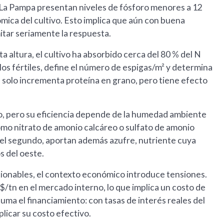
e La Pampa presentan niveles de fósforo menores a 12
mica del cultivo. Esto implica que aún con buena
mitar seriamente la respuesta.
ta altura, el cultivo ha absorbido cerca del 80 % del N
los fértiles, define el número de espigas/m² y determina
día solo incrementa proteína en grano, pero tiene efecto
ivo, pero su eficiencia depende de la humedad ambiente
como nitrato de amonio calcáreo o sulfato de amonio
 del segundo, aportan además azufre, nutriente cuya
s del oeste.
estionables, el contexto económico introduce tensiones.
S$/tn en el mercado interno, lo que implica un costo de
uma el financiamiento: con tasas de interés reales del
licar su costo efectivo.