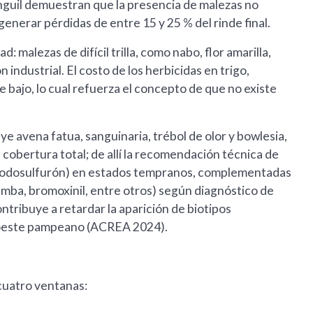
nguil demuestran que la presencia de malezas no
generar pérdidas de entre 15 y 25 % del rinde final.
 malezas de difícil trilla, como nabo, flor amarilla,
n industrial. El costo de los herbicidas en trigo,
 bajo, lo cual refuerza el concepto de que no existe
ye avena fatua, sanguinaria, trébol de olor y bowlesia,
 cobertura total; de allí la recomendación técnica de
 + iodosulfurón) en estados tempranos, complementadas
amba, bromoxinil, entre otros) según diagnóstico de
ontribuye a retardar la aparición de biotipos
l oeste pampeano (ACREA 2024).
 cuatro ventanas: