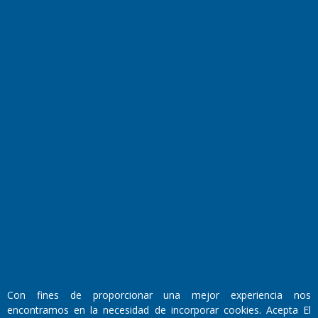
Farmacias de turno
Entre Pocillos
Transmisiones en vivo
El Diario de Papel en DIGITAL
Fundado por el
Doctor Antonio Nemesio
Con fines de proporcionar una mejor experiencia nos
Primera edición: Domingo 3 de Mayo de 1992
encontramos en la necesidad de incorporar cookies. Acepta El
Miembro de ADIRA,ADEPA y CPPAL