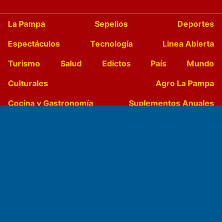
La Pampa
Sepelios
Deportes
Espectáculos
Tecnología
Linea Abierta
Turismo
Salud
Edictos
País
Mundo
Culturales
Agro La Pampa
Cocina y Gastronomía
Suplementos Anuales
Horóscopo
Quiniela
Opinion
Videos
Farmacias de turno
Entre Pocillos
Transmisiones en vivo
El Diario de Papel en DIGITAL