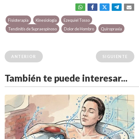
Fisioterapia
Kinesiología
Ezequiel Tosso
Tendinitis de Supraespinoso
Dolor de Hombro
Quiropraxia
ANTERIOR
SIGUIENTE
También te puede interesar...