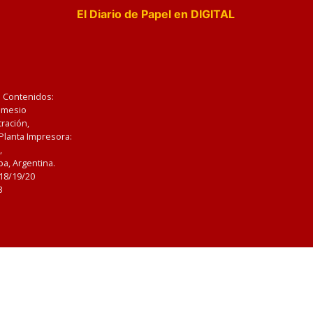
El Diario de Papel en DIGITAL
e Contenidos:
Nemesio
ración,
 Planta Impresora:
,
a, Argentina.
/18/19/20
3