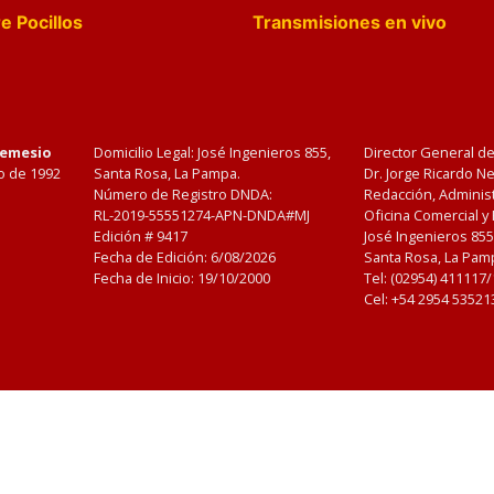
e Pocillos
Transmisiones en vivo
Nemesio
Domicilio Legal: José Ingenieros 855,
Director General d
o de 1992
Santa Rosa, La Pampa.
Dr. Jorge Ricardo 
Número de Registro DNDA:
Redacción, Administ
RL-2019-55551274-APN-DNDA#MJ
Oficina Comercial y
Edición #
9417
José Ingenieros 855
Fecha de Edición:
6/08/2026
Santa Rosa, La Pamp
Fecha de Inicio: 19/10/2000
Tel: (02954) 411117
Cel: +54 2954 53521