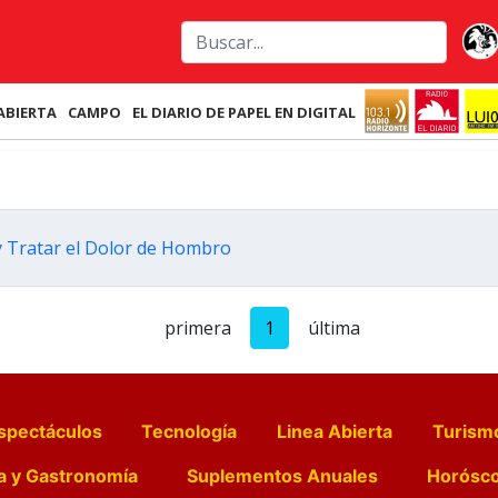
ABIERTA
CAMPO
EL DIARIO DE PAPEL EN DIGITAL
y Tratar el Dolor de Hombro
primera
1
última
spectáculos
Tecnología
Linea Abierta
Turism
a y Gastronomía
Suplementos Anuales
Horósc