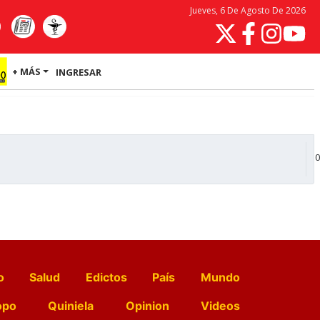
Jueves, 6 De Agosto De 2026
+ MÁS
INGRESAR
0
o
Salud
Edictos
País
Mundo
opo
Quiniela
Opinion
Videos