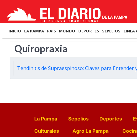
INICIO
LA PAMPA
PAÍS
MUNDO
DEPORTES
SEPELIOS
LINEA 
Quiropraxia
Tendinitis de Supraespinoso: Claves para Entender 
La Pampa
Sepelios
Deportes
E
Culturales
Agro La Pampa
Cocin