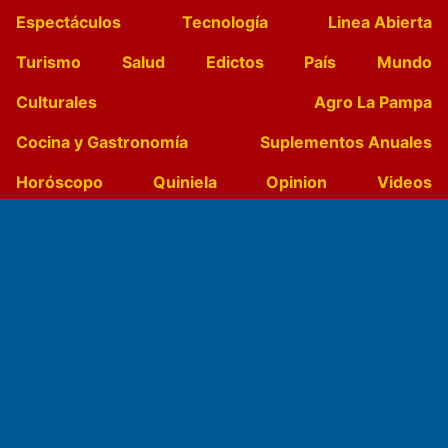
Espectáculos
Tecnología
Linea Abierta
Turismo
Salud
Edictos
País
Mundo
Culturales
Agro La Pampa
Cocina y Gastronomía
Suplementos Anuales
Horóscopo
Quiniela
Opinion
Videos
Farmacias de turno
Entre Pocillos
Transmisiones en vivo
El Diario de Papel en DIGITAL