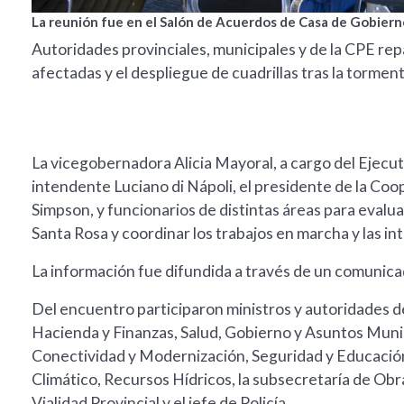
La reunión fue en el Salón de Acuerdos de Casa de Gobiern
Autoridades provinciales, municipales y de la CPE rep
afectadas y el despliegue de cuadrillas tras la torme
La vicegobernadora Alicia Mayoral, a cargo del Ejecut
intendente Luciano di Nápoli, el presidente de la Coo
Simpson, y funcionarios de distintas áreas para evalua
Santa Rosa y coordinar los trabajos en marcha y las in
La información fue difundida a través de un comunica
Del encuentro participaron ministros y autoridades de
Hacienda y Finanzas, Salud, Gobierno y Asuntos Muni
Conectividad y Modernización, Seguridad y Educació
Climático, Recursos Hídricos, la subsecretaría de Obra
Vialidad Provincial y el jefe de Policía.