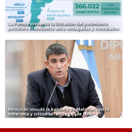
La Pampa presentó la licitación del yacimiento
petrolero El Medanito ante embajadas y consulados
Bensusán vinculó la bandera de Malvinas con la
soberanía y criticó la "entrega" de Milei