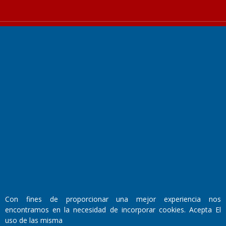
Fundado por el
Doctor Antonio Nemesio
Primera edición: Domingo 3 de Mayo de 1992
Miembro de ADIRA,ADEPA y CPPAL
Propietario: El Diario SRL
Director Periodístico:
Walter René Goñi
Con fines de proporcionar una mejor experiencia nos
encontramos en la necesidad de incorporar cookies. Acepta El
uso de las misma