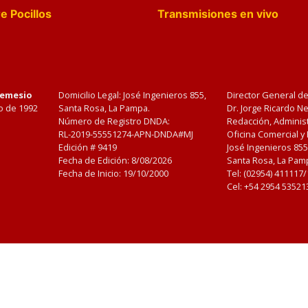
e Pocillos
Transmisiones en vivo
Nemesio
Domicilio Legal: José Ingenieros 855,
Director General d
o de 1992
Santa Rosa, La Pampa.
Dr. Jorge Ricardo 
Número de Registro DNDA:
Redacción, Administ
RL-2019-55551274-APN-DNDA#MJ
Oficina Comercial y
Edición #
9419
José Ingenieros 855
Fecha de Edición:
8/08/2026
Santa Rosa, La Pamp
Fecha de Inicio: 19/10/2000
Tel: (02954) 411117
Cel: +54 2954 53521