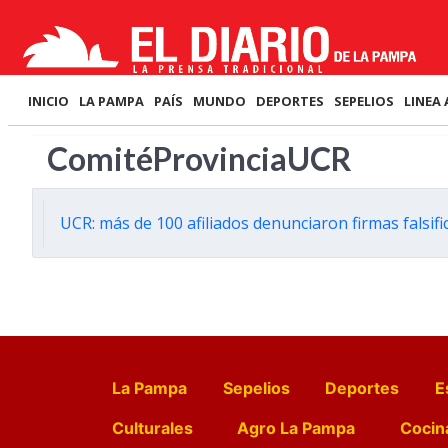
INICIO
LA PAMPA
PAÍS
MUNDO
DEPORTES
SEPELIOS
LINEA 
ComitéProvinciaUCR
UCR: más de 100 afiliados denunciaron firmas falsifi
La Pampa
Sepelios
Deportes
E
Culturales
Agro La Pampa
Cocin