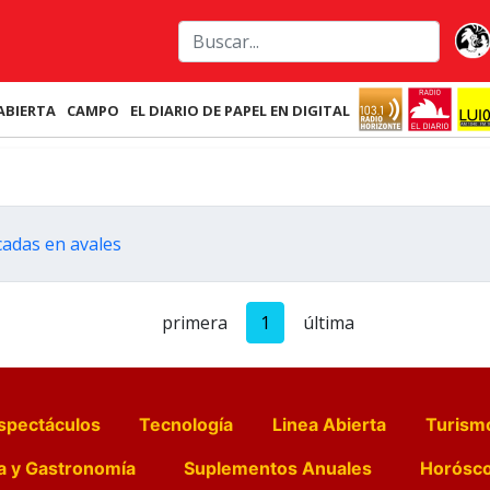
ABIERTA
CAMPO
EL DIARIO DE PAPEL EN DIGITAL
cadas en avales
primera
1
última
spectáculos
Tecnología
Linea Abierta
Turism
a y Gastronomía
Suplementos Anuales
Horósc