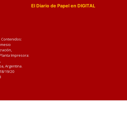
El Diario de Papel en DIGITAL
e Contenidos:
Nemesio
ración,
 Planta Impresora:
,
a, Argentina.
/18/19/20
3