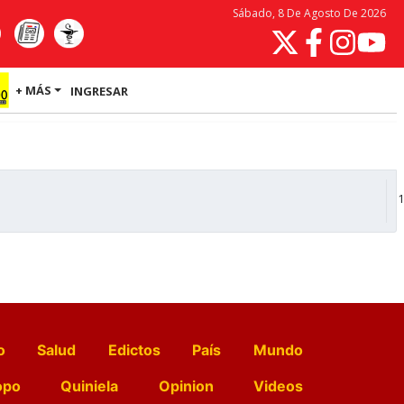
Sábado, 8 De Agosto De 2026
+ MÁS
INGRESAR
1
o
Salud
Edictos
País
Mundo
opo
Quiniela
Opinion
Videos