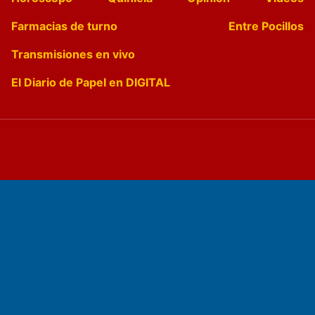
Farmacias de turno
Entre Pocillos
Transmisiones en vivo
El Diario de Papel en DIGITAL
Fundado por el
Doctor Antonio Nemesio
Primera edición: Domingo 3 de Mayo de 1992