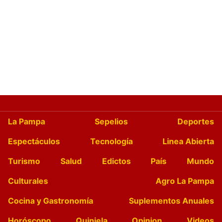
La Pampa
Sepelios
Deportes
Espectáculos
Tecnología
Linea Abierta
Turismo
Salud
Edictos
País
Mundo
Culturales
Agro La Pampa
Cocina y Gastronomía
Suplementos Anuales
Horóscopo
Quiniela
Opinion
Videos