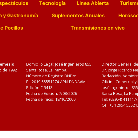
spectáculos
Tecnología
Linea Abierta
Turism
a y Gastronomía
Suplementos Anuales
Horósc
e Pocillos
Transmisiones en vivo
Nemesio
Domicilio Legal: José Ingenieros 855,
Director General d
o de 1992
Santa Rosa, La Pampa.
Dr. Jorge Ricardo 
Número de Registro DNDA:
Redacción, Administ
RL-2019-55551274-APN-DNDA#MJ
Oficina Comercial y
Edición #
9418
José Ingenieros 855
Fecha de Edición:
7/08/2026
Santa Rosa, La Pamp
Fecha de Inicio: 19/10/2000
Tel: (02954) 411117
Cel: +54 2954 53521