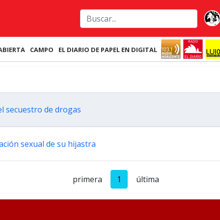
ABIERTA
CAMPO
EL DIARIO DE PAPEL EN DIGITAL
el secuestro de drogas
ión sexual de su hijastra
primera
1
última