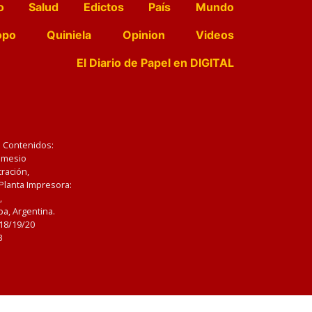
o
Salud
Edictos
País
Mundo
opo
Quiniela
Opinion
Videos
El Diario de Papel en DIGITAL
e Contenidos:
Nemesio
ración,
 Planta Impresora:
,
a, Argentina.
/18/19/20
3