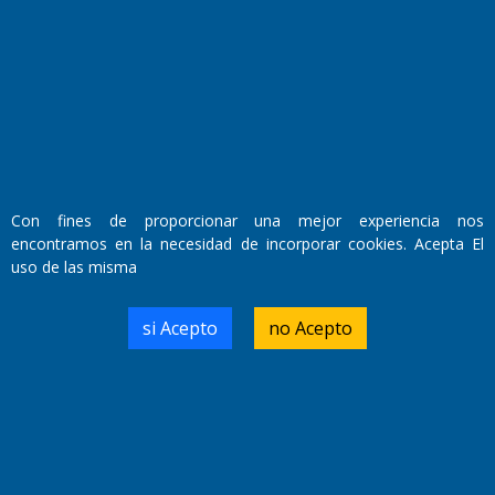
Fundado por el
Doctor Antonio Nemesio
Primera edición: Domingo 3 de Mayo de 1992
Miembro de ADIRA,ADEPA y CPPAL
Propietario: El Diario SRL
Director Periodístico:
Walter René Goñi
Con fines de proporcionar una mejor experiencia nos
encontramos en la necesidad de incorporar cookies. Acepta El
uso de las misma
Domicilio Legal: José Ingenieros 855,
Santa Rosa, La Pampa.
Número de Registro DNDA:
si Acepto
no Acepto
RL-2019-55551274-APN-DNDA#MJ
Edición #
9417
Fecha de Edición:
6/08/2026
Fecha de Inicio: 19/10/2000
Director General de Contenidos: