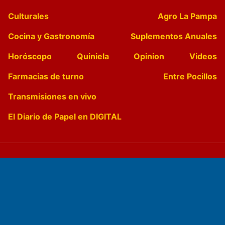
Culturales
Agro La Pampa
Cocina y Gastronomía
Suplementos Anuales
Horóscopo
Quiniela
Opinion
Videos
Farmacias de turno
Entre Pocillos
Transmisiones en vivo
El Diario de Papel en DIGITAL