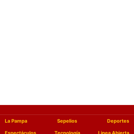
La Pampa
Sepelios
Deportes
Espectáculos
Tecnología
Linea Abierta