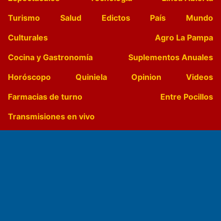
Turismo
Salud
Edictos
País
Mundo
Culturales
Agro La Pampa
Cocina y Gastronomía
Suplementos Anuales
Horóscopo
Quiniela
Opinion
Videos
Farmacias de turno
Entre Pocillos
Transmisiones en vivo
El Diario de Papel en DIGITAL