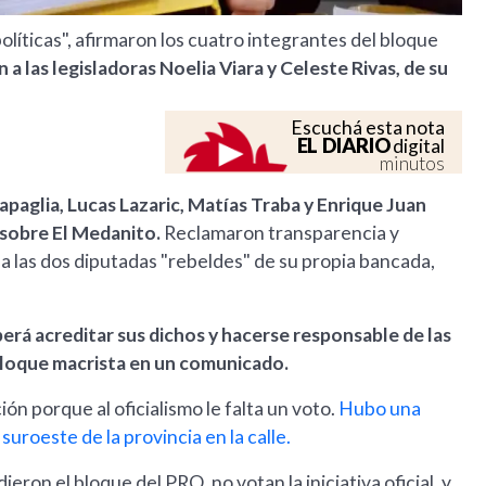
íticas", afirmaron los cuatro integrantes del bloque
a las legisladoras Noelia Viara y Celeste Rivas, de su
Escuchá esta nota
EL DIARIO
digital
minutos
apaglia, Lucas Lazaric, Matías Traba y Enrique Juan
 sobre El Medanito.
Reclamaron transparencia y
 a las dos diputadas "rebeldes" de su propia bancada,
rá acreditar sus dichos y hacerse responsable de las
bloque macrista en un comunicado.
ción porque al oficialismo le falta un voto.
Hubo una
uroeste de la provincia en la calle.
eron el bloque del PRO, no votan la iniciativa oficial, y