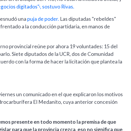
ocios digitados"·, sostuvo Rivas.
 desnudó una
puja de poder.
Las diputadas "rebeldes"
frentado a la conducción partidaria, en manos de
erno provincial reúne por ahora 19 voluntades: 15 del
barlo. Siete diputados de la UCR, dos de Comunidad
erdo con la forma de hacer la licitación que plantea la
viernes un comunicado en el que explicaron los motivos
idrocarburífera El Medanito, cuya anterior concesión
nemos presente en todo momento la premisa de que
lar para que la provincia crezca, eso no significa que