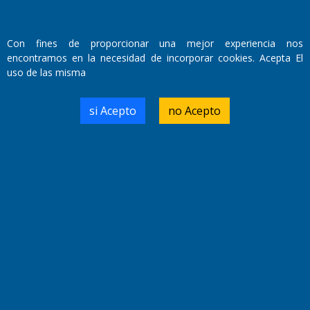
Con fines de proporcionar una mejor experiencia nos
encontramos en la necesidad de incorporar cookies. Acepta El
uso de las misma
si Acepto
no Acepto
Fundado por el
Doctor Antonio Nemesio
Primera edición: Domingo 3 de Mayo de 1992
Miembro de ADIRA,ADEPA y CPPAL
Propietario: El Diario SRL
Director Periodístico:
Walter René Goñi
Domicilio Legal: José Ingenieros 855,
Santa Rosa, La Pampa.