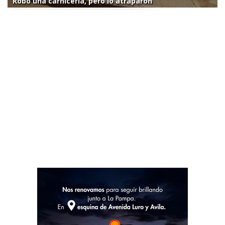
Robo una carnicería, pero lo atraparon