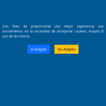
Con fines de proporcionar una mejor experiencia nos
encontramos en la necesidad de incorporar cookies. Acepta El
uso de las misma
Fundado por el
Doctor Antonio Nemesio
Primera edición: Domingo 3 de Mayo de 1992
si Acepto
no Acepto
Miembro de ADIRA,ADEPA y CPPAL
Propietario: El Diario SRL
Director Periodístico:
Walter René Goñi
Domicilio Legal: José Ingenieros 855,
Santa Rosa, La Pampa.
Número de Registro DNDA:
RL-2019-55551274-APN-DNDA#MJ
Edición #
9418
Fecha de Edición:
7/08/2026