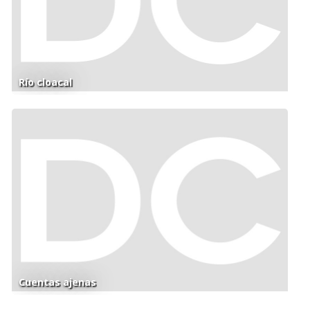
Río cloacal
Cuentas ajenas