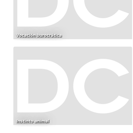
Vocación burocrática
Instinto animal