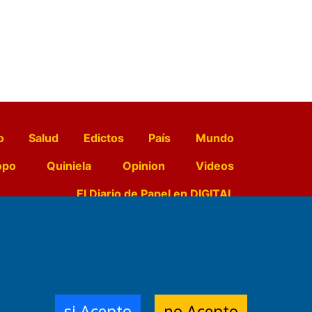
o
Salud
Edictos
País
Mundo
opo
Quiniela
Opinion
Videos
El Diario de Papel en DIGITAL
e Contenidos:
Nemesio
ración,
si Acepto
no Acepto