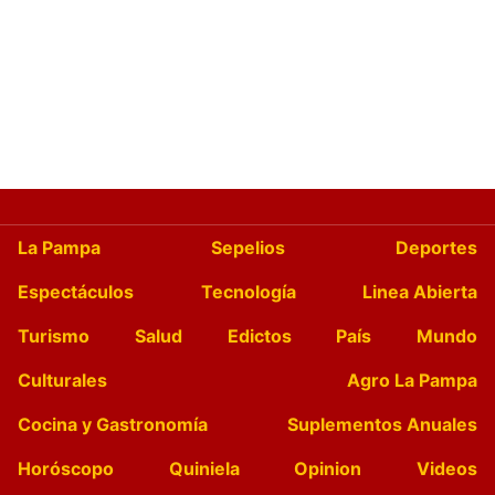
La Pampa
Sepelios
Deportes
Espectáculos
Tecnología
Linea Abierta
Turismo
Salud
Edictos
País
Mundo
Culturales
Agro La Pampa
Cocina y Gastronomía
Suplementos Anuales
Horóscopo
Quiniela
Opinion
Videos