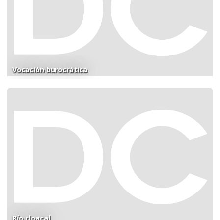
Vocación burocrática
Río cloacal