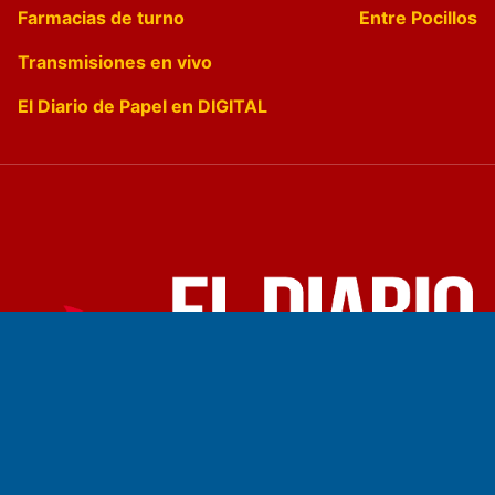
Farmacias de turno
Entre Pocillos
Transmisiones en vivo
El Diario de Papel en DIGITAL
Fundado por el
Doctor Antonio Nemesio
Primera edición: Domingo 3 de Mayo de 1992
Miembro de ADIRA,ADEPA y CPPAL