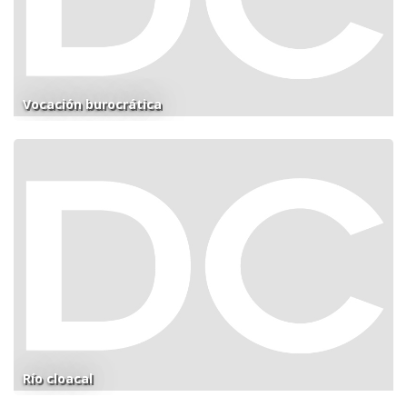
Vocación burocrática
Río cloacal