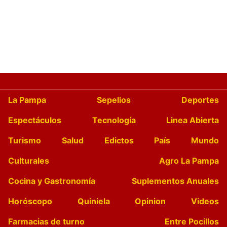
La Pampa
Sepelios
Deportes
Espectáculos
Tecnología
Linea Abierta
Turismo
Salud
Edictos
País
Mundo
Culturales
Agro La Pampa
Cocina y Gastronomía
Suplementos Anuales
Horóscopo
Quiniela
Opinion
Videos
Farmacias de turno
Entre Pocillos