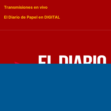
Transmisiones en vivo
El Diario de Papel en DIGITAL
Fundado por el
Doctor Antonio Nemesio
Primera edición: Domingo 3 de Mayo de 1992
Miembro de ADIRA,ADEPA y CPPAL
Propietario: El Diario SRL
Director Periodístico: