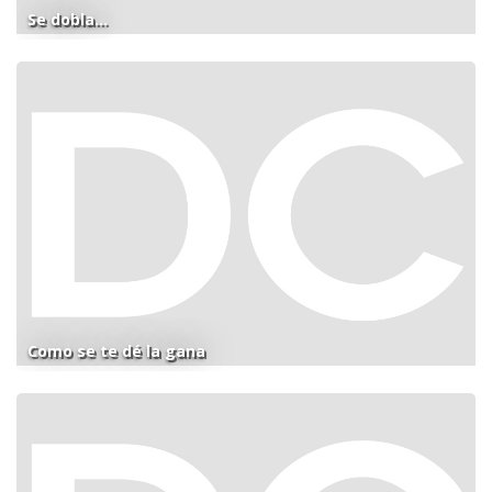
Se dobla...
Como se te dé la gana