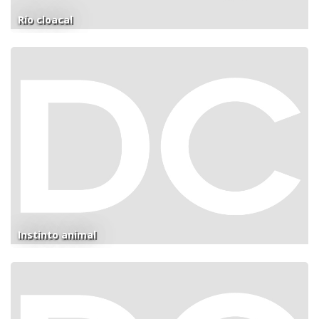
Río cloacal
Instinto animal