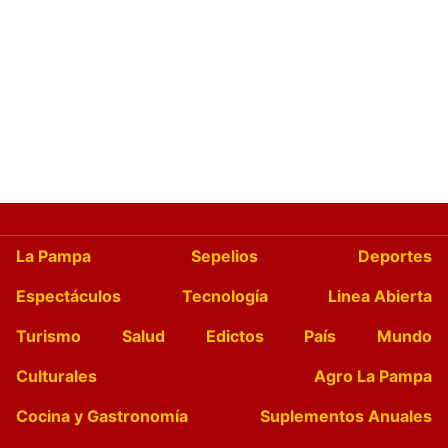
La Pampa
Sepelios
Deportes
Espectáculos
Tecnología
Linea Abierta
Turismo
Salud
Edictos
País
Mundo
Culturales
Agro La Pampa
Cocina y Gastronomía
Suplementos Anuales