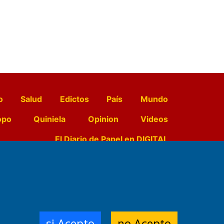
o
Salud
Edictos
País
Mundo
opo
Quiniela
Opinion
Videos
El Diario de Papel en DIGITAL
e Contenidos:
Nemesio
ración,
si Acepto
no Acepto