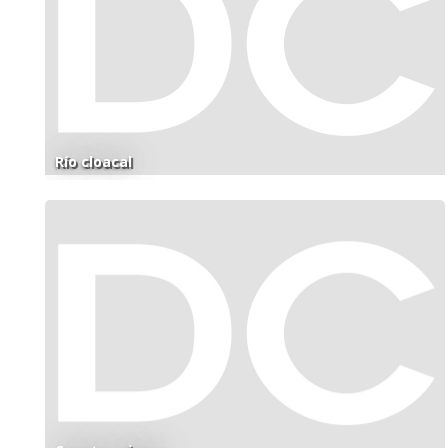
Río cloacal