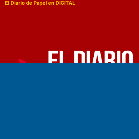
El Diario de Papel en DIGITAL
Fundado por el
Doctor Antonio Nemesio
Primera edición: Domingo 3 de Mayo de 1992
Miembro de ADIRA,ADEPA y CPPAL
Propietario: El Diario SRL
Director Periodístico:
Walter René Goñi