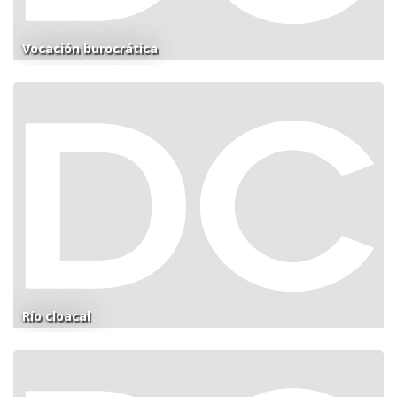
Vocación burocrática
Río cloacal