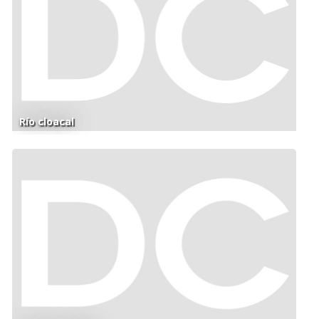
Río cloacal