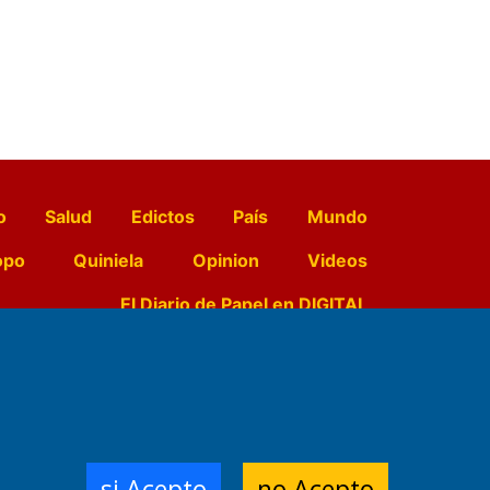
o
Salud
Edictos
País
Mundo
opo
Quiniela
Opinion
Videos
El Diario de Papel en DIGITAL
e Contenidos:
Nemesio
ración,
si Acepto
no Acepto