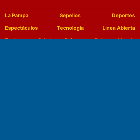
La Pampa
Sepelios
Deportes
Espectáculos
Tecnología
Linea Abierta
Turismo
Salud
Edictos
País
Mundo
Culturales
Agro La Pampa
Cocina y Gastronomía
Suplementos Anuales
Horóscopo
Quiniela
Opinion
Videos
Farmacias de turno
Entre Pocillos
Transmisiones en vivo
El Diario de Papel en DIGITAL