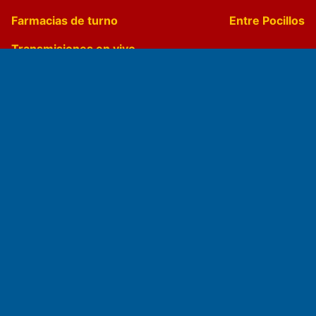
Farmacias de turno
Entre Pocillos
Transmisiones en vivo
El Diario de Papel en DIGITAL
Fundado por el
Doctor Antonio Nemesio
Primera edición: Domingo 3 de Mayo de 1992
Miembro de ADIRA,ADEPA y CPPAL