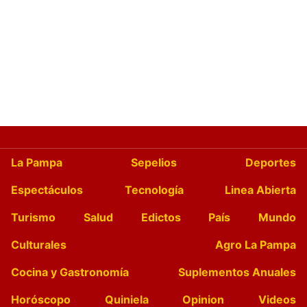
La Pampa
Sepelios
Deportes
Espectáculos
Tecnología
Linea Abierta
Turismo
Salud
Edictos
País
Mundo
Culturales
Agro La Pampa
Cocina y Gastronomía
Suplementos Anuales
Horóscopo
Quiniela
Opinion
Videos