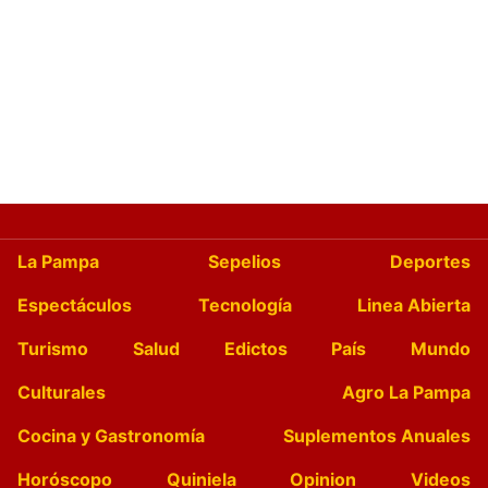
La Pampa
Sepelios
Deportes
Espectáculos
Tecnología
Linea Abierta
Turismo
Salud
Edictos
País
Mundo
Culturales
Agro La Pampa
Cocina y Gastronomía
Suplementos Anuales
Horóscopo
Quiniela
Opinion
Videos