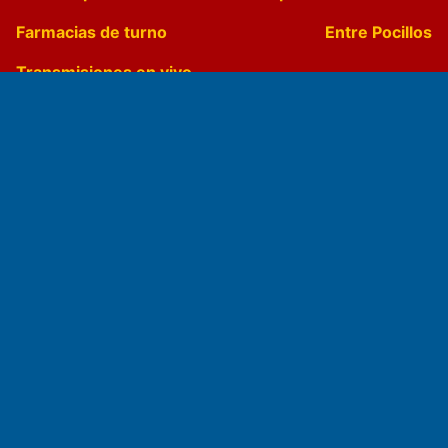
Farmacias de turno
Entre Pocillos
Transmisiones en vivo
El Diario de Papel en DIGITAL
Fundado por el
Doctor Antonio Nemesio
Primera edición: Domingo 3 de Mayo de 1992