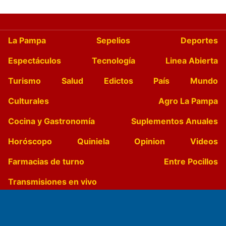
La Pampa
Sepelios
Deportes
Espectáculos
Tecnología
Linea Abierta
Turismo
Salud
Edictos
País
Mundo
Culturales
Agro La Pampa
Cocina y Gastronomía
Suplementos Anuales
Horóscopo
Quiniela
Opinion
Videos
Farmacias de turno
Entre Pocillos
Transmisiones en vivo
El Diario de Papel en DIGITAL