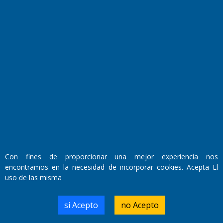
Fundado por el
Doctor Antonio Nemesio
Primera edición: Domingo 3 de Mayo de 1992
Miembro de ADIRA,ADEPA y CPPAL
Propietario: El Diario SRL
Con fines de proporcionar una mejor experiencia nos
Director Periodístico:
encontramos en la necesidad de incorporar cookies. Acepta El
Walter René Goñi
uso de las misma
si Acepto
no Acepto
Domicilio Legal: José Ingenieros 855,
Santa Rosa, La Pampa.