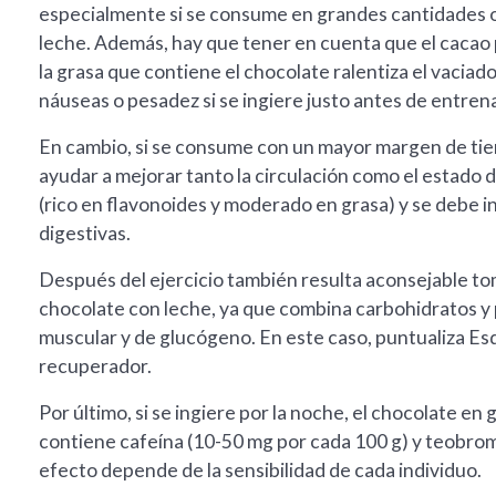
especialmente si se consume en grandes cantidades o 
leche. Además, hay que tener en cuenta que el cacao 
la grasa que contiene el chocolate ralentiza el vacia
náuseas o pesadez si se ingiere justo antes de entrena
En cambio, si se consume con un mayor margen de tiem
ayudar a mejorar tanto la circulación como el estado 
(rico en flavonoides y moderado en grasa) y se debe i
digestivas.
Después del ejercicio también resulta aconsejable t
chocolate con leche, ya que combina carbohidratos y p
muscular y de glucógeno. En este caso, puntualiza Esq
recuperador.
Por último, si se ingiere por la noche, el chocolate e
contiene cafeína (10-50 mg por cada 100 g) y teobrom
efecto depende de la sensibilidad de cada individuo.