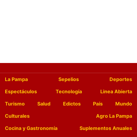
La Pampa
Sepelios
Deportes
Espectáculos
Tecnología
Linea Abierta
Turismo
Salud
Edictos
País
Mundo
Culturales
Agro La Pampa
Cocina y Gastronomía
Suplementos Anuales