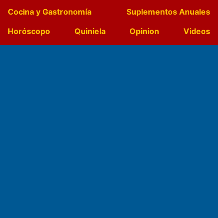
Cocina y Gastronomía
Suplementos Anuales
Horóscopo
Quiniela
Opinion
Videos
Farmacias de turno
Entre Pocillos
Transmisiones en vivo
El Diario de Papel en DIGITAL