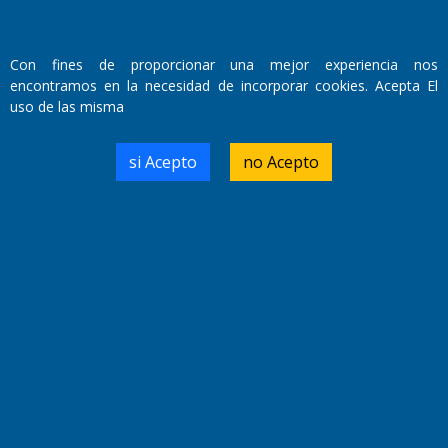
Fundado por el
Doctor Antonio Nemesio
Primera edición: Domingo 3 de Mayo de 1992
Con fines de proporcionar una mejor experiencia nos
Miembro de ADIRA,ADEPA y CPPAL
encontramos en la necesidad de incorporar cookies. Acepta El
Propietario: El Diario SRL
uso de las misma
Director Periodístico:
Walter René Goñi
si Acepto
no Acepto
Domicilio Legal: José Ingenieros 855,
Santa Rosa, La Pampa.
Número de Registro DNDA:
RL-2019-55551274-APN-DNDA#MJ
Edición #
9418
Fecha de Edición:
7/08/2026
Fecha de Inicio: 19/10/2000
Director General de Contenidos:
Dr. Jorge Ricardo Nemesio
Redacción, Administración,
Oficina Comercial y Planta Impresora: