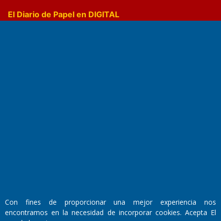
El Diario de Papel en DIGITAL
Fundado por el
Doctor Antonio Nemesio
Primera edición: Domingo 3 de Mayo de 1992
Miembro de ADIRA,ADEPA y CPPAL
Propietario: El Diario SRL
Director Periodístico:
Con fines de proporcionar una mejor experiencia nos
Walter René Goñi
encontramos en la necesidad de incorporar cookies. Acepta El