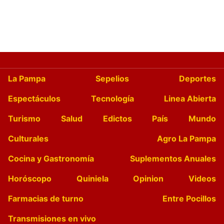
La Pampa
Sepelios
Deportes
Espectáculos
Tecnología
Linea Abierta
Turismo
Salud
Edictos
País
Mundo
Culturales
Agro La Pampa
Cocina y Gastronomía
Suplementos Anuales
Horóscopo
Quiniela
Opinion
Videos
Farmacias de turno
Entre Pocillos
Transmisiones en vivo