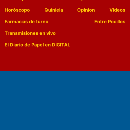
Horóscopo
Quiniela
Opinion
Videos
Farmacias de turno
Entre Pocillos
Transmisiones en vivo
El Diario de Papel en DIGITAL