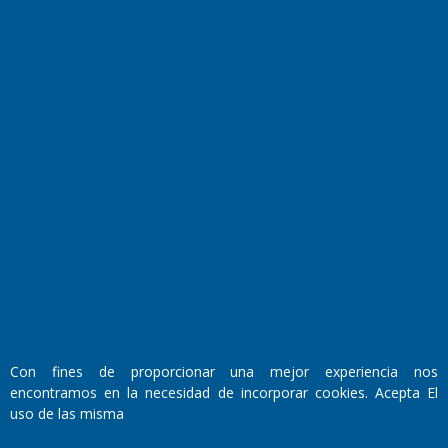
El Diario de Papel en DIGITAL
Fundado por el
Doctor Antonio Nemesio
Primera edición: Domingo 3 de Mayo de 1992
Con fines de proporcionar una mejor experiencia nos
Miembro de ADIRA,ADEPA y CPPAL
encontramos en la necesidad de incorporar cookies. Acepta El
Propietario: El Diario SRL
uso de las misma
Director Periodístico:
Walter René Goñi