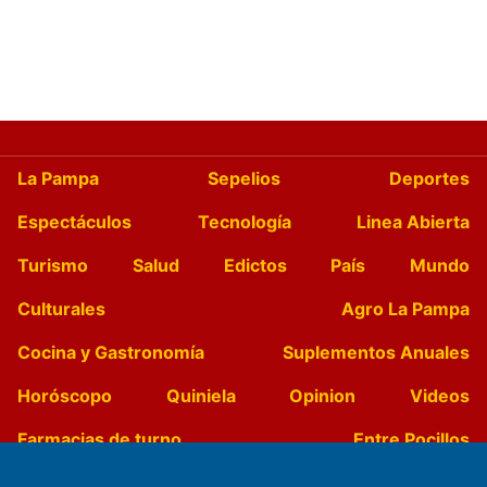
La Pampa
Sepelios
Deportes
Espectáculos
Tecnología
Linea Abierta
Turismo
Salud
Edictos
País
Mundo
Culturales
Agro La Pampa
Cocina y Gastronomía
Suplementos Anuales
Horóscopo
Quiniela
Opinion
Videos
Farmacias de turno
Entre Pocillos
Transmisiones en vivo