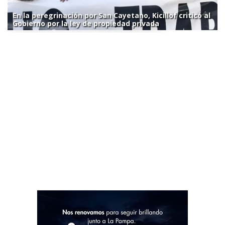
En la peregrinación por San Cayetano, Kicillof criticó al
Gobierno por la ley de propiedad privada