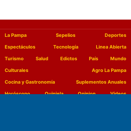
La Pampa
Sepelios
Deportes
Espectáculos
Tecnología
Linea Abierta
Turismo
Salud
Edictos
País
Mundo
Culturales
Agro La Pampa
Cocina y Gastronomía
Suplementos Anuales
Horóscopo
Quiniela
Opinion
Videos
Farmacias de turno
Entre Pocillos
Transmisiones en vivo
El Diario de Papel en DIGITAL