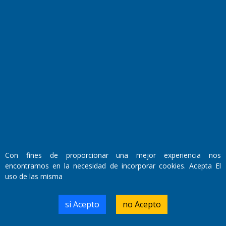
Fundado por el
Doctor Antonio Nemesio
Con fines de proporcionar una mejor experiencia nos
Primera edición: Domingo 3 de Mayo de 1992
encontramos en la necesidad de incorporar cookies. Acepta El
Miembro de ADIRA,ADEPA y CPPAL
uso de las misma
Propietario: El Diario SRL
Director Periodístico:
Walter René Goñi
si Acepto
no Acepto