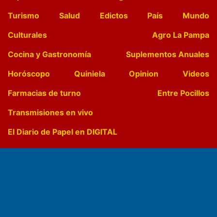
Turismo
Salud
Edictos
País
Mundo
Culturales
Agro La Pampa
Cocina y Gastronomía
Suplementos Anuales
Horóscopo
Quiniela
Opinion
Videos
Farmacias de turno
Entre Pocillos
Transmisiones en vivo
El Diario de Papel en DIGITAL