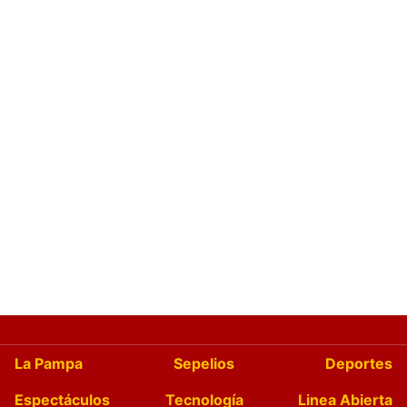
La Pampa
Sepelios
Deportes
Espectáculos
Tecnología
Linea Abierta