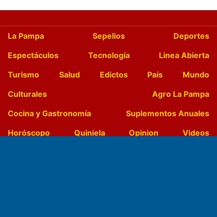
La Pampa
Sepelios
Deportes
Espectáculos
Tecnología
Linea Abierta
Turismo
Salud
Edictos
País
Mundo
Culturales
Agro La Pampa
Cocina y Gastronomía
Suplementos Anuales
Horóscopo
Quiniela
Opinion
Videos
Farmacias de turno
Entre Pocillos
Transmisiones en vivo
El Diario de Papel en DIGITAL