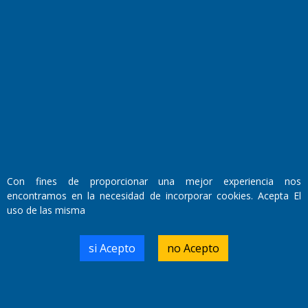
Fundado por el
Doctor Antonio Nemesio
Con fines de proporcionar una mejor experiencia nos
Primera edición: Domingo 3 de Mayo de 1992
encontramos en la necesidad de incorporar cookies. Acepta El
Miembro de ADIRA,ADEPA y CPPAL
Propietario: El Diario SRL
uso de las misma
Director Periodístico:
Walter René Goñi
si Acepto
no Acepto
Domicilio Legal: José Ingenieros 855,
Santa Rosa, La Pampa.