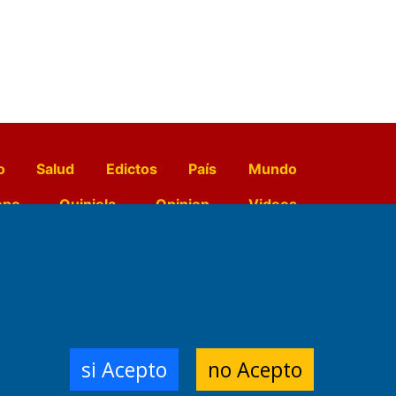
o
Salud
Edictos
País
Mundo
opo
Quiniela
Opinion
Videos
El Diario de Papel en DIGITAL
e Contenidos:
Nemesio
si Acepto
no Acepto
ración,
 Planta Impresora: