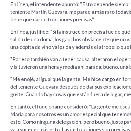
En línea, el intendente apuntó: "Esto depende siempre
teniente Martín Guevara, me parecía más raro todavía 
tiene que dar instrucciones precisas".
En línea, justificó: "Si la instrucción precisa fue de q
salida de una doma, los gauchos obviamente que no va
una copita de vino ya les da y además el atropello que h
"Por eso también van a tener causa, alteraron el opera
y la tuvieron una hora y media ahí parada, bueno, una
"Me enojé, al igual que la gente. Me hice cargo en form
del teniente Guevara después de dar sus explicaciones.
guste. Cuando hay cosas que están fuera de lugar, me irr
En tanto, el funcionario consideró: "La gente me escu
María para nosotros es un amor especial que tenemos 
esto. Como ninguna delegación, pero bueno, justo par
va a suceder más esto. Las instrucciones son precisas.