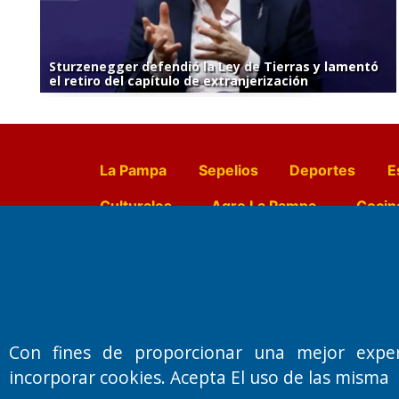
Sturzenegger defendió la Ley de Tierras y lamentó
el retiro del capítulo de extranjerización
La Pampa
Sepelios
Deportes
E
Culturales
Agro La Pampa
Cocin
Farmacias de turno
Entr
Fundado por el
Doctor Antonio 
Con fines de proporcionar una mejor expe
Primera edición: Domingo 3 de May
incorporar cookies. Acepta El uso de las misma
Miembro de ADIRA,ADEPA y CPPAL
Propietario: El Diario SRL