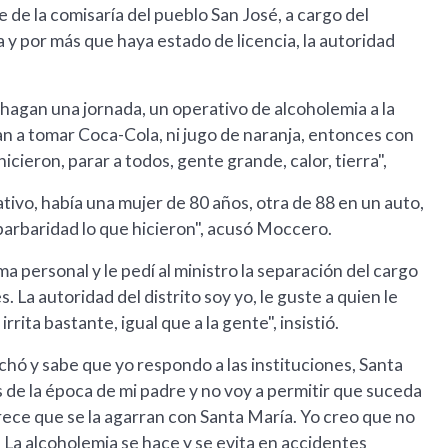
 de la comisaría del pueblo San José, a cargo del
y por más que haya estado de licencia, la autoridad
ue hagan una jornada, un operativo de alcoholemia a la
n a tomar Coca-Cola, ni jugo de naranja, entonces con
icieron, parar a todos, gente grande, calor, tierra",
tivo, había una mujer de 80 años, otra de 88 en un auto,
 barbaridad lo que hicieron", acusó Moccero.
a personal y le pedí al ministro la separación del cargo
 La autoridad del distrito soy yo, le guste a quien le
ita bastante, igual que a la gente", insistió.
chó y sabe que yo respondo a las instituciones, Santa
de la época de mi padre y no voy a permitir que suceda
ece que se la agarran con Santa María. Yo creo que no
 La alcoholemia se hace y se evita en accidentes