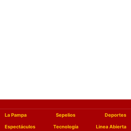
La Pampa
Sepelios
Deportes
Espectáculos
Tecnología
Linea Abierta