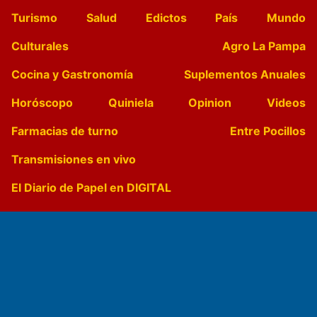
Turismo
Salud
Edictos
País
Mundo
Culturales
Agro La Pampa
Cocina y Gastronomía
Suplementos Anuales
Horóscopo
Quiniela
Opinion
Videos
Farmacias de turno
Entre Pocillos
Transmisiones en vivo
El Diario de Papel en DIGITAL