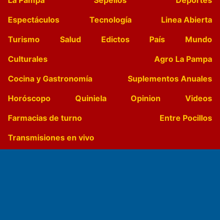
Espectáculos
Tecnología
Linea Abierta
Turismo
Salud
Edictos
País
Mundo
Culturales
Agro La Pampa
Cocina y Gastronomía
Suplementos Anuales
Horóscopo
Quiniela
Opinion
Videos
Farmacias de turno
Entre Pocillos
Transmisiones en vivo
El Diario de Papel en DIGITAL