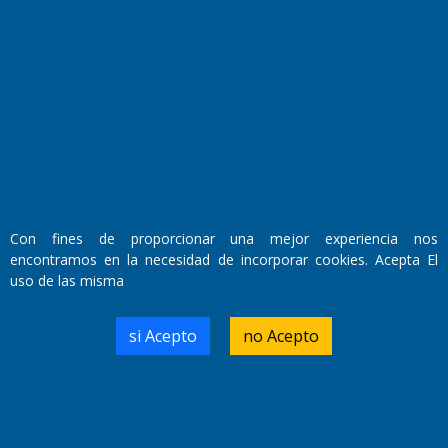
Fundado por el
Doctor Antonio Nemesio
Primera edición: Domingo 3 de Mayo de 1992
Miembro de ADIRA,ADEPA y CPPAL
Propietario: El Diario SRL
Con fines de proporcionar una mejor experiencia nos
Director Periodístico:
encontramos en la necesidad de incorporar cookies. Acepta El
Walter René Goñi
uso de las misma
si Acepto
no Acepto
Domicilio Legal: José Ingenieros 855,
Santa Rosa, La Pampa.
Número de Registro DNDA:
RL-2019-55551274-APN-DNDA#MJ
Edición #
9418
Fecha de Edición:
7/08/2026