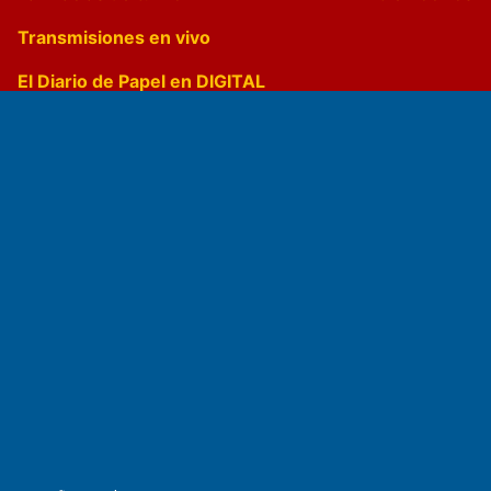
Transmisiones en vivo
El Diario de Papel en DIGITAL
Fundado por el
Doctor Antonio Nemesio
Primera edición: Domingo 3 de Mayo de 1992
Miembro de ADIRA,ADEPA y CPPAL
Propietario: El Diario SRL