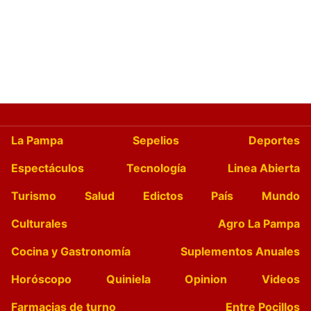
La Pampa
Sepelios
Deportes
Espectáculos
Tecnología
Linea Abierta
Turismo
Salud
Edictos
País
Mundo
Culturales
Agro La Pampa
Cocina y Gastronomía
Suplementos Anuales
Horóscopo
Quiniela
Opinion
Videos
Farmacias de turno
Entre Pocillos