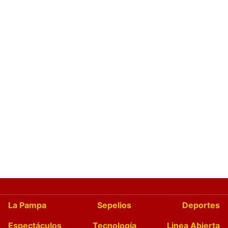
La Pampa
Sepelios
Deportes
Espectáculos
Tecnología
Linea Abierta