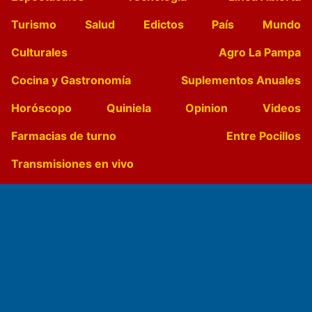
Turismo
Salud
Edictos
País
Mundo
Culturales
Agro La Pampa
Cocina y Gastronomía
Suplementos Anuales
Horóscopo
Quiniela
Opinion
Videos
Farmacias de turno
Entre Pocillos
Transmisiones en vivo
El Diario de Papel en DIGITAL