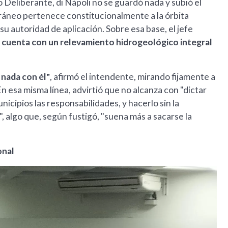
 Deliberante, di Nápoli no se guardó nada y subió el
rráneo pertenece constitucionalmente a la órbita
su autoridad de aplicación. Sobre esa base, el jefe
o cuenta con un relevamiento hidrogeológico integral
 nada con él"
, afirmó el intendente, mirando fijamente a
En esa misma línea, advirtió que no alcanza con "dictar
icipios las responsabilidades, y hacerlo sin la
 algo que, según fustigó, "suena más a sacarse la
onal