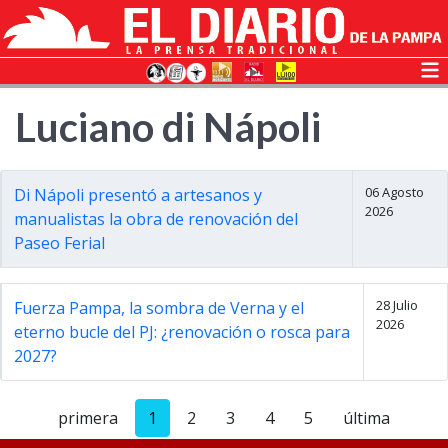
Luciano di Nápoli
06 Agosto
Di Nápoli presentó a artesanos y
2026
manualistas la obra de renovación del
Paseo Ferial
28 Julio
Fuerza Pampa, la sombra de Verna y el
2026
eterno bucle del PJ: ¿renovación o rosca para
2027?
primera
1
2
3
4
5
última