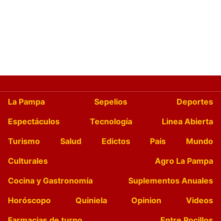
La Pampa
Sepelios
Deportes
Espectáculos
Tecnología
Linea Abierta
Turismo
Salud
Edictos
País
Mundo
Culturales
Agro La Pampa
Cocina y Gastronomía
Suplementos Anuales
Horóscopo
Quiniela
Opinion
Videos
Farmacias de turno
Entre Pocillos