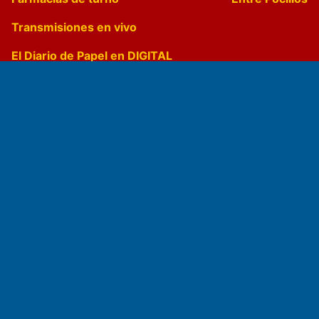
Transmisiones en vivo
El Diario de Papel en DIGITAL
Fundado por el
Doctor Antonio Nemesio
Primera edición: Domingo 3 de Mayo de 1992
Miembro de ADIRA,ADEPA y CPPAL
Propietario: El Diario SRL