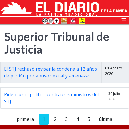
Superior Tribunal de
Justicia
01 Agosto
El STJ rechazó revisar la condena a 12 años
2026
de prisión por abuso sexual y amenazas
30 Julio
Piden juicio político contra dos ministros del
2026
STJ
primera
1
2
3
4
5
última