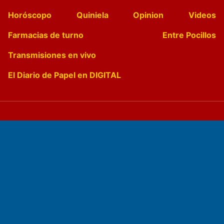
Horóscopo
Quiniela
Opinion
Videos
Farmacias de turno
Entre Pocillos
Transmisiones en vivo
El Diario de Papel en DIGITAL