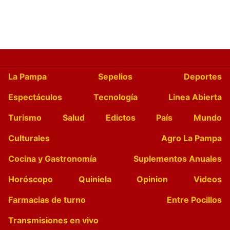
La Pampa
Sepelios
Deportes
Espectáculos
Tecnología
Linea Abierta
Turismo
Salud
Edictos
País
Mundo
Culturales
Agro La Pampa
Cocina y Gastronomía
Suplementos Anuales
Horóscopo
Quiniela
Opinion
Videos
Farmacias de turno
Entre Pocillos
Transmisiones en vivo