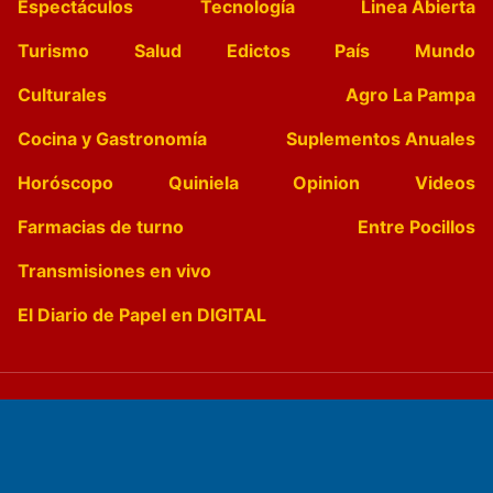
Espectáculos
Tecnología
Linea Abierta
Turismo
Salud
Edictos
País
Mundo
Culturales
Agro La Pampa
Cocina y Gastronomía
Suplementos Anuales
Horóscopo
Quiniela
Opinion
Videos
Farmacias de turno
Entre Pocillos
Transmisiones en vivo
El Diario de Papel en DIGITAL