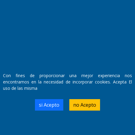
Fundado por el
Doctor Antonio Nemesio
Primera edición: Domingo 3 de Mayo de 1992
Miembro de ADIRA,ADEPA y CPPAL
Propietario: El Diario SRL
Director Periodístico:
Walter René Goñi
Con fines de proporcionar una mejor experiencia nos
encontramos en la necesidad de incorporar cookies. Acepta El
uso de las misma
Domicilio Legal: José Ingenieros 855,
Santa Rosa, La Pampa.
Número de Registro DNDA:
si Acepto
no Acepto
RL-2019-55551274-APN-DNDA#MJ
Edición #
9418
Fecha de Edición:
7/08/2026
Fecha de Inicio: 19/10/2000