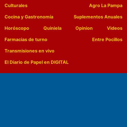
Culturales
Agro La Pampa
Cocina y Gastronomía
Suplementos Anuales
Horóscopo
Quiniela
Opinion
Videos
Farmacias de turno
Entre Pocillos
Transmisiones en vivo
El Diario de Papel en DIGITAL